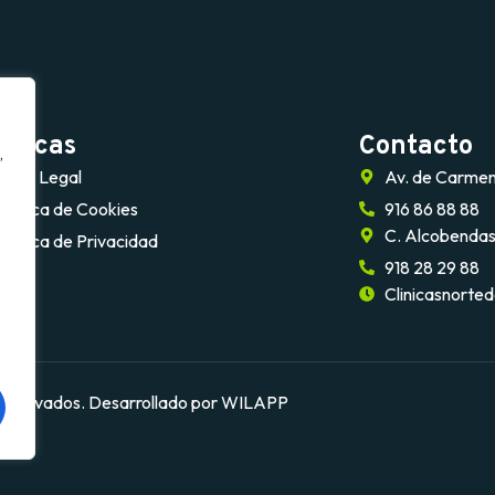
líticas
Contacto
,
Aviso Legal
Av. de Carmen
Política de Cookies
916 86 88 88
C. Alcobendas
Política de Privacidad
918 28 29 88
Clinicasnorte
 reservados.
Desarrollado por WILAPP