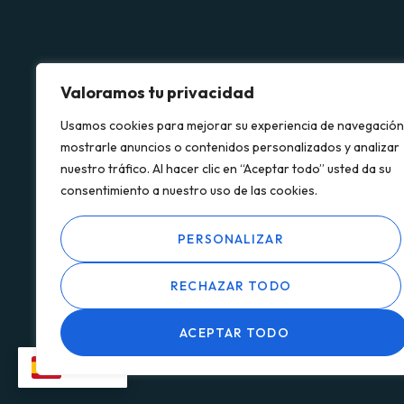
Valoramos tu privacidad
Po
Usamos cookies para mejorar su experiencia de navegación
mostrarle anuncios o contenidos personalizados y analizar
nuestro tráfico. Al hacer clic en “Aceptar todo” usted da su
consentimiento a nuestro uso de las cookies.
PERSONALIZAR
RECHAZAR TODO
Copyright © 2026 Clinica Nortedental. Todos los derechos
ACEPTAR TODO
ES