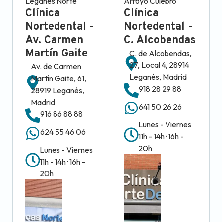
Leganés Norte
Arroyo Culebro
Clínica
Clínica
Nortedental -
Nortedental -
Av. Carmen
C. Alcobendas
Martín Gaite
C. de Alcobendas,
27, Local 4, 28914
Av. de Carmen
Leganés, Madrid
Martín Gaite, 61,
918 28 29 88
28919 Leganés,
Madrid
641 50 26 26
916 86 88 88
Lunes - Viernes
624 55 46 06
11h - 14h · 16h -
20h
Lunes - Viernes
11h - 14h · 16h -
20h