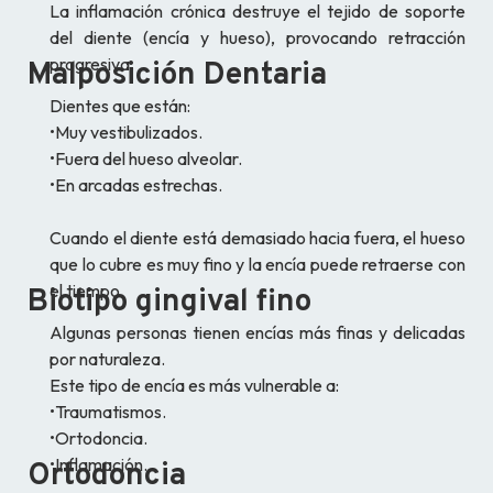
La inflamación crónica destruye el tejido de soporte
del diente (encía y hueso), provocando retracción
progresiva.
Malposición Dentaria
Dientes que están:
•Muy vestibulizados.
•Fuera del hueso alveolar.
•En arcadas estrechas.
Cuando el diente está demasiado hacia fuera, el hueso
que lo cubre es muy fino y la encía puede retraerse con
el tiempo.
Biotipo gingival fino
Algunas personas tienen encías más finas y delicadas
por naturaleza.
Este tipo de encía es más vulnerable a:
•Traumatismos.
•Ortodoncia.
•Inflamación.
Ortodoncia