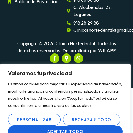
916 86 88 88
Política de Privacidad
C. Alcobendas, 27.
Leganes
918 28 29 88
Clinicasnortedental@gmail.
Copyright © 2026 Clinica Nortedental. Todos los
derechos reservados.
Desarrollado por WILAPP
Valoramos tu privacidad
Usamos cookies para mejorar su experiencia de navegación,
mostrarle anuncios o contenidos personalizados y analizar
nuestro tráfico. Al hacer clic en “Aceptar todo” usted da su
consentimiento a nuestro uso de las cookies.
PERSONALIZAR
RECHAZAR TODO
ES
ACEPTAR TODO