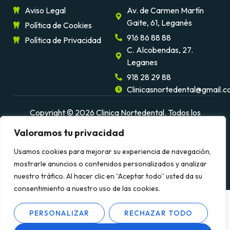
Aviso Legal
Av. de Carmen Martín
Gaite, 61, Leganés
Política de Cookies
916 86 88 88
Política de Privacidad
C. Alcobendas, 27.
Leganes
918 28 29 88
Clinicasnortedental@gmail.
Copyright © 2026 Clinica Nortedental. Todos los
derechos reservados.
Desarrollado por WILAPP
Valoramos tu privacidad
Usamos cookies para mejorar su experiencia de navegación,
mostrarle anuncios o contenidos personalizados y analizar
nuestro tráfico. Al hacer clic en “Aceptar todo” usted da su
consentimiento a nuestro uso de las cookies.
PERSONALIZAR
RECHAZAR TODO
ES