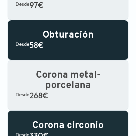
97€
Desde
Obturación
58€
Desde
Corona metal-
porcelana
268€
Desde
Corona circonio
330€
Desde